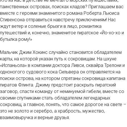
Кто из нас в детстве не мечтал о морских путешествиях,
таинственных островах, поисках кладов? Приглашаем вас
вместе с героями знаменитого романа Роберта Льюиса
Стивенсона отправиться навстречу приключениям! Нас
ждут ветер и соленые брызги в лицо, романтика
путешествий и, конечно, знаменитое пиратское «Йо-хо-хо и
бутылка рому!»
Мальчик Джим Хокинс случайно становится обладателем
карты, на которой указан путь к сокровищам. На шхуне
«Испаньола» в компании доктора Ливси, сквайра Трелони и
одноногого судового кока Сильвера он отправляется на
поиски острова, на котором спрятаны сокровища капитана
пиратов Флинта. Джиму предстоит раскрыть пиратский
заговор, спасти команду от неминуемой гибели, вместе со
своими спутниками стать обладателем легендарных
сокровищ, а главное, понять, что самое дорогое на свете –
это не золото и серебро, а храбрость, мужество,
взаимовыручка и верные друзья.