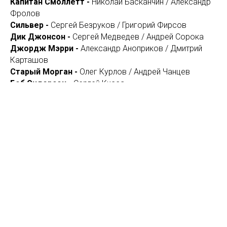
Капитан Смоллетт -
Николай Басканчин / Александр
Фролов
Сильвер -
Сергей Безруков / Григорий Фирсов
Дик Джонсон -
Сергей Медведев / Андрей Сорока
Джордж Мэрри -
Александр Аноприков / Дмитрий
Карташов
Старый Морган -
Олег Курлов / Андрей Чанцев
Боб Эндерсон -
Сергей Кисса
Абрахам Грэй -
Илья Соболев / Андрей Умнов
Вильям О'Брайен -
Никита Кудрявцев / Василий
Шмаков
Ляо Цзынь -
Эдуард Айткулов / Алексей Веретин
Бен Ганн -
Степан Куликов / Сергей Куницкий
Офицер английский войск -
Владимир Балдов /
Виктор Шутов