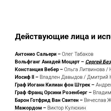
Действующие лица и исп
Антонио Сальери –
Олег Табаков
Вольфганг Амадей Моцарт –
Сергей Бе
Констанция Вебер –
Ольга Литвинова / 
Иосиф II –
Владлен Давыдов / Дмитрий 
Граф Иоганн Килиан фон Штрек –
Андре
Граф Франц Орсини Розенберг –
Владим
Барон Готфрид Ван Свитен –
Вячеслав 
Мажордом –
Виктор Кулюxин