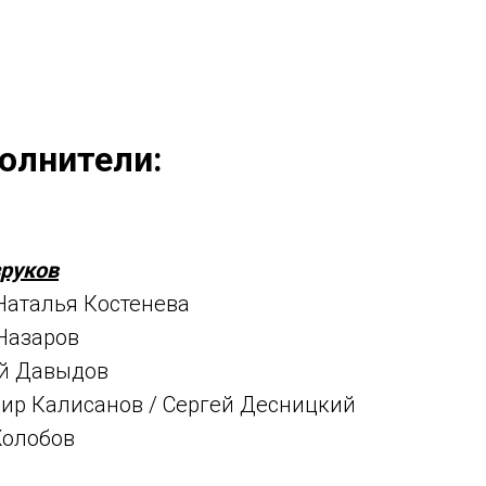
олнители:
зруков
Наталья Костенева
Назаров
й Давыдов
ир Калисанов / Сергей Десницкий
Жолобов