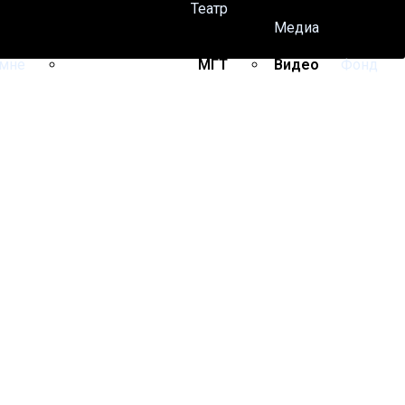
Театр
Роли в театре
Медиа
Режиссерские работы
Пресса
 мне
МГТ
Видео
Фонд