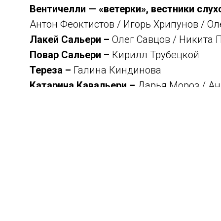
Вентичелли — «ветерки», вестники слух
Антон Феоктистов / Игорь Хрипунов / О
Лакей Сальери –
Олег Савцов / Никита 
Повар Сальери –
Кирилл Трубецкой
Тереза –
Галина Киндинова
Катарина Кавальери –
Дарья Мороз / А
Служащие театра и граждане Вены –
Ар