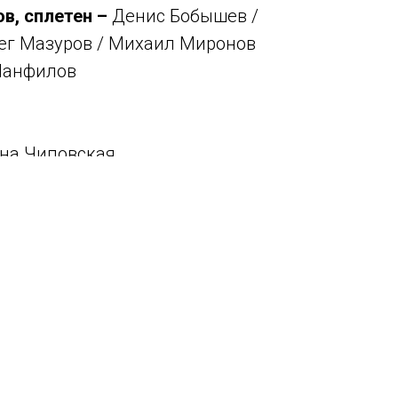
ов, сплетен –
Денис Бобышев /
лег Мазуров / Михаил Миронов
Панфилов
нна Чиповская
тисты театра и студенты Школы-студии МХАТ