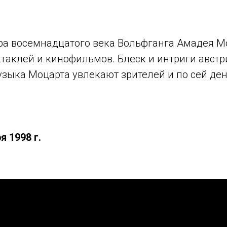
ра восемнадцатого века Вольфганга Амадея М
аклей и кинофильмов. Блеск и интриги австри
узыка Моцарта увлекают зрителей и по сей ден
я 1998 г.