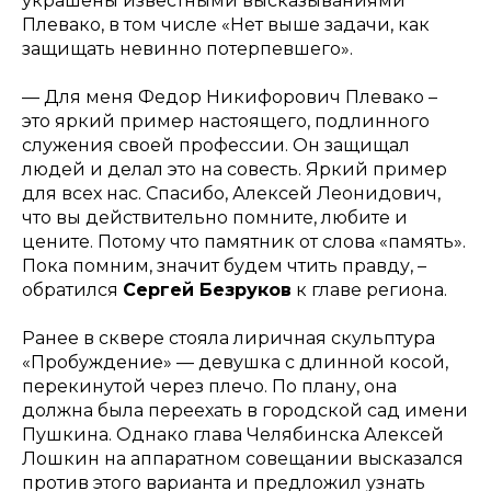
украшены известными высказываниями
Плевако, в том числе «Нет выше задачи, как
защищать невинно потерпевшего».
— Для меня Федор Никифорович Плевако –
это яркий пример настоящего, подлинного
служения своей профессии. Он защищал
людей и делал это на совесть. Яркий пример
для всех нас. Спасибо, Алексей Леонидович,
что вы действительно помните, любите и
цените. Потому что памятник от слова «память».
Пока помним, значит будем чтить правду, –
обратился
Сергей Безруков
к главе региона.
Ранее в сквере стояла лиричная скульптура
«Пробуждение» — девушка с длинной косой,
перекинутой через плечо. По плану, она
должна была переехать в городской сад имени
Пушкина. Однако глава Челябинска Алексей
Лошкин на аппаратном совещании высказался
против этого варианта и предложил узнать