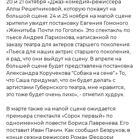
20 и 21 октября «Джаз-комедия»режиссера
Аллы Решетниковой, которую покажут на
большой сцене. 24 и 25 ноября на малой сцене
зрители увидят постановку Евгения Гомоного
«Женитьба. Почти по Гоголю». Это спектакль по
пьесе Андрея Ларионова, написанной по
заказу театра для актеров старшего поколения.
«Пьеса для наших актрис старшего поколения,
я рад, что они выйдут на сцену. В апреле на
большей сцене будет представлена постановка
Александра Коручекова "Собака на сене".» То,
что Саша придумал, что он будет делать с
артистами Губернского театра, мне нравится,
это тоже будет очень лихо», - отметил худрук.
В марте также на малой сцене ожидается
премьера спектакля «Сорок первый» по
одноименной повести Бориса Лавренева. Его
поставит Иван Пачин. Как сообщил Безруков, в
конце сезона режиссер Роман Феодори