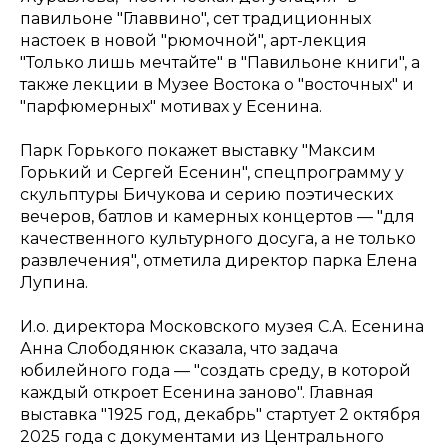
павильоне "Главвино", сет традиционных
настоек в новой "рюмочной", арт-лекция
"Только лишь мечтайте" в "Павильоне книги", а
также лекции в Музее Востока о "восточных" и
"парфюмерных" мотивах у Есенина.
Парк Горького покажет выставку "Максим
Горький и Сергей Есенин", спецпрограмму у
скульптуры Бичукова и серию поэтических
вечеров, батлов и камерных концертов — "для
качественного культурного досуга, а не только
развлечения", отметила директор парка Елена
Лупина.
И.о. директора Московского музея С.А. Есенина
Анна Слободянюк сказала, что задача
юбилейного года — "создать среду, в которой
каждый откроет Есенина заново". Главная
выставка "1925 год, декабрь" стартует 2 октября
2025 года с документами из Центрального