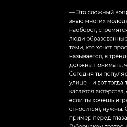
— Это сложный вопро
знаю многих молоды
наоборот, стремятс
люди образованные 
теми, кто хочет про
называется, в тренд
должны понимать, ч
Сегодня ты популяр
улице – и вот тогда
касается актерства,
если ты хочешь игра
относится), нужны.
пример перед глаза
Губернском театре,