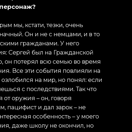
 персонаж?
рым мы, кстати, тезки, очень
ачный. Он и не с немцами, и в то
тскими гражданами. У него
я: Сергей был на Гражданской
о, он потерял всю семью во время
ния. Все эти события повлияли на
е озлобился на мир, но понял: если
нешься с последствиями. Так что
 от оружия – он, говоря
, пацифист и дал зарок – не
интересная особенность – у моего
ния, даже школу не окончил, но