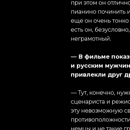
при этом он отличн
пианино починить и
еще он очень тонко
есть он, безусловно
неграмотный.
— В фильме пока
и русским мужчин
привлекли друг д
— Тут, конечно, ну
сценариста и режис
эту невозможную св
противоположности
немцы и не такие г