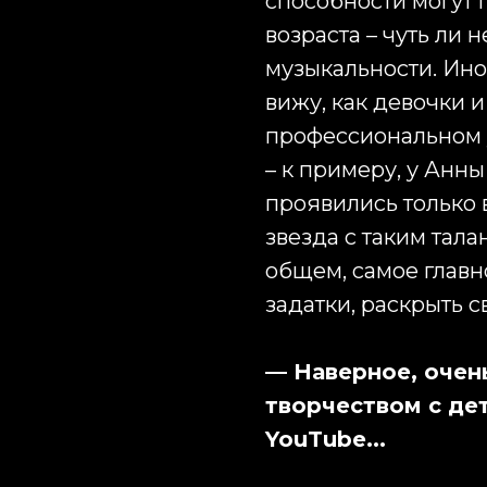
способности могут 
возраста – чуть ли н
музыкальности. Ино
вижу, как девочки и
профессиональном у
– к примеру, у Анн
проявились только в
звезда с таким тала
общем, самое главн
задатки, раскрыть с
— Наверное, очен
творчеством с дет
YouTube...