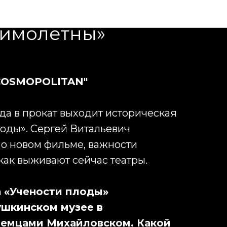
руков: «Успех и
мимолетны»
COSMOPOLITAN"
ода в прокат выходит историческая
оды». Сергей Витальевич
 о новом фильме, важности
 как выживают сейчас театры.
а «Учености плоды»
ушкинском музее в
немцами Михайловском. Какой