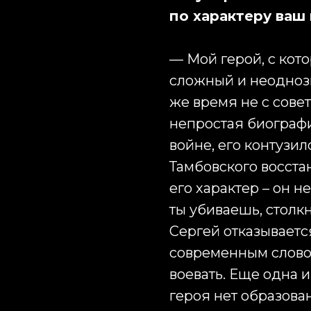
по характеру ваш
— Мой герой, с кото
сложный и неоднозн
же время не с сове
непростая биографи
войне, его контузил
Тамбовского восста
его характер – он н
ты убиваешь, столк
Сергей отказывается
современным словом
воевать. Еще одна 
героя нет образова